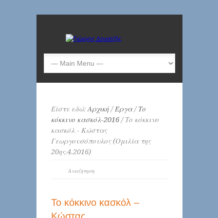
Είστε εδώ:
Αρχική
/
Έργα
/
Το
κόκκινο κασκόλ-2016
/ Το κόκκινο
κασκόλ - Κώστας
Γεωργουσόπουλος (Ομιλία της
20ης.4.2016)
Το κόκκινο κασκόλ –
Κώστας