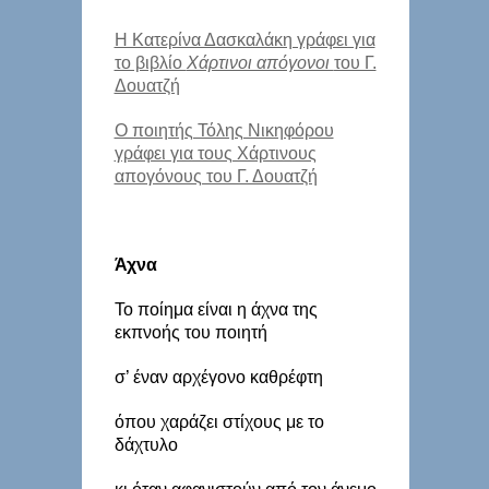
Η Κατερίνα Δασκαλάκη γράφει για
το βιβλίο
Χάρτινοι απόγονοι
του Γ.
Δουατζή
Ο ποιητής Τόλης Νικηφόρου
γράφει για τους Χάρτινους
απογόνους του Γ. Δουατζή
Άχνα
Το ποίημα είναι η άχνα της
εκπνοής του ποιητή
σ’ έναν αρχέγονο καθρέφτη
όπου χαράζει στίχους με το
δάχτυλο