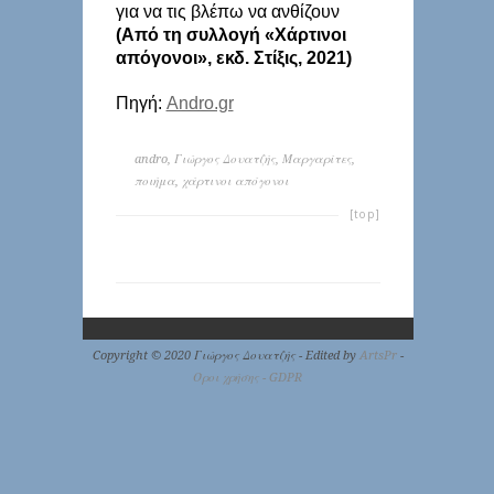
για να τις βλέπω να ανθίζουν
(Από τη συλλογή «Χάρτινοι
απόγονοι», εκδ. Στίξις, 2021)
Πηγή:
Andro.gr
andro
,
Γιώργος Δουατζής
,
Μαργαρίτες
,
ποιήμα
,
χάρτινοι απόγονοι
[top]
Copyright © 2020 Γιώργος Δουατζής - Edited by
ArtsPr
-
Όροι χρήσης - GDPR