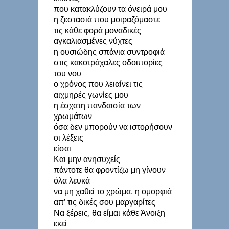
που κατακλύζουν τα όνειρά μου
η ζεστασιά που μοιραζόμαστε
τις κάθε φορά μοναδικές
αγκαλιασμένες νύχτες
η ουσιώδης σπάνια συντροφιά
στις κακοτράχαλες οδοιπορίες
του νου
ο χρόνος που λειαίνει τις
αιχμηρές γωνίες μου
η έσχατη πανδαισία των
χρωμάτων
όσα δεν μπορούν να ιστορήσουν
οι λέξεις
είσαι
Και μην ανησυχείς
πάντοτε θα φροντίζω μη γίνουν
όλα λευκά
να μη χαθεί το χρώμα, η ομορφιά
απ’ τις δικές σου μαργαρίτες
Να ξέρεις, θα είμαι κάθε Άνοιξη
εκεί