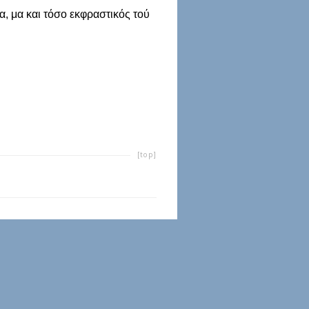
α, μα και τόσο εκφραστικός τού
[top]