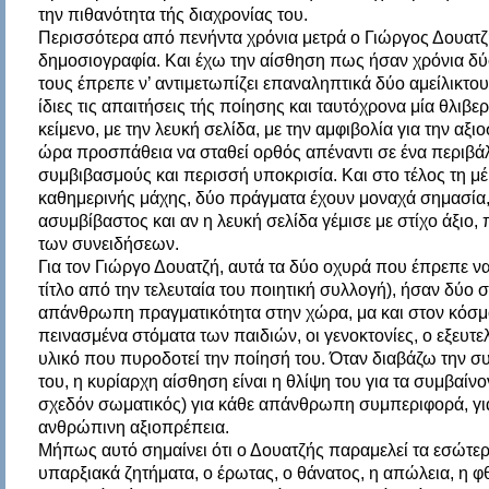
την πιθανότητα τής διαχρονίας του.
Περισσότερα από πενήντα χρόνια μετρά ο Γιώργος Δουατζ
δημοσιογραφία. Και έχω την αίσθηση πως ήσαν χρόνια δύ
τους έπρεπε ν’ αντιμετωπίζει επαναληπτικά δύο αμείλικτο
ίδιες τις απαιτήσεις τής ποίησης και ταυτόχρονα μία θλιβ
κείμενο, με την λευκή σελίδα, με την αμφιβολία για την αξιο
ώρα προσπάθεια να σταθεί ορθός απέναντι σε ένα περιβάλ
συμβιβασμούς και περισσή υποκρισία. Και στο τέλος τη μέ
καθημερινής μάχης, δύο πράγματα έχουν μοναχά σημασία,
ασυμβίβαστος και αν η λευκή σελίδα γέμισε με στίχο άξιο,
των συνειδήσεων.
Για τον Γιώργο Δουατζή, αυτά τα δύο οχυρά που έπρεπε να 
τίτλο από την τελευταία του ποιητική συλλογή), ήσαν δύο
απάνθρωπη πραγματικότητα στην χώρα, μα και στον κόσμο 
πεινασμένα στόματα των παιδιών, οι γενοκτονίες, ο εξευτε
υλικό που πυροδοτεί την ποίησή του. Όταν διαβάζω την 
του, η κυρίαρχη αίσθηση είναι η θλίψη του για τα συμβαίν
σχεδόν σωματικός) για κάθε απάνθρωπη συμπεριφορά, για
ανθρώπινη αξιοπρέπεια.
Μήπως αυτό σημαίνει ότι ο Δουατζής παραμελεί τα εσώτερα
υπαρξιακά ζητήματα, ο έρωτας, ο θάνατος, η απώλεια, η φ