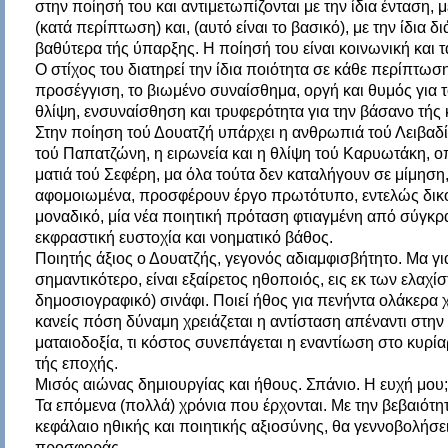
στην ποίησή του και αντιμετωπίζονται με την ίδια ένταση, μ
(κατά περίπτωση) και, (αυτό είναι το βασικό), με την ίδια 
βαθύτερα τής ύπαρξης. Η ποίησή του είναι κοινωνική και
Ο στίχος του διατηρεί την ίδια ποιότητα σε κάθε περίπτωση,
προσέγγιση, το βιωμένο συναίσθημα, οργή και θυμός για 
θλίψη, ενσυναίσθηση και τρυφερότητα για την βάσανο τής
Στην ποίηση τού Δουατζή υπάρχει η ανθρωπιά τού Λειβαδί
τού Παπατζώνη, η ειρωνεία και η θλίψη τού Καρυωτάκη, ο
ματιά τού Σεφέρη, μα όλα τούτα δεν καταλήγουν σε μίμηση
αφομοιωμένα, προσφέρουν έργο πρωτότυπο, εντελώς δικό
μοναδικό, μία νέα ποιητική πρόταση φτιαγμένη από σύγκ
εκφραστική ευστοχία και νοηματικό βάθος.
Ποιητής άξιος ο Δουατζής, γεγονός αδιαμφισβήτητο. Μα για 
σημαντικότερο, είναι εξαίρετος ηθοποιός, εις εκ των ελαχίσ
δημοσιογραφικό) σινάφι. Ποιεί ήθος για πενήντα ολάκερα 
κανείς πόση δύναμη χρειάζεται η αντίσταση απέναντι στην ε
ματαιοδοξία, τι κόστος συνεπάγεται η εναντίωση στο κυρί
τής εποχής.
Μισός αιώνας δημιουργίας και ήθους. Σπάνιο. Η ευχή μου;
Τα επόμενα (πολλά) χρόνια που έρχονται. Με την βεβαιότη
κεφάλαιο ηθικής και ποιητικής αξιοσύνης, θα γεννοβολήσ
προσφοράς.