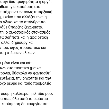
ε την ίδια τρυφερότητα ή οργή,
διάθεση για κατάδυση στα
 ταυτόχρονα εντόνως υπαρξιακή.
 εκείνο που αλλάζει είναι η
το άδικο και το απάνθρωπο,
 κάθε ύπαρξης ξεχωριστά.
τη, ο φιλοσοφικός στοχασμός
πωσδήποτε και η αφαιρετική
, αλλά, δημιουργικά
 του, ύφος προσωπικό και
ραση στέρεων υλικών,
μένα είναι και κάτι
των στο ποιητικό (μα και
χρόνια, δύσκολο να φαντασθεί
υτέλεια, την ρηχότητα και την
αρχο ρεύμα και τούς προβολείς
 ακόμη καλύτερα η ελπίδα μου;
τα πως όλο αυτό το τεράστιο
ει κορύφωση δημιουργίας και