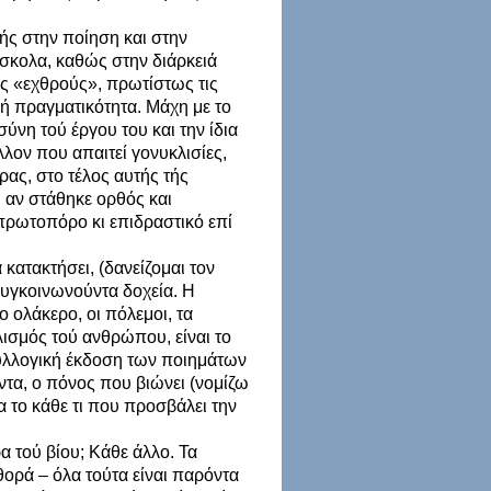
ής στην ποίηση και στην
σκολα, καθώς στην διάρκειά
υς «εχθρούς», πρωτίστως τις
ερή πραγματικότητα. Μάχη με το
σύνη τού έργου του και την ίδια
λον που απαιτεί γονυκλισίες,
ρας, στο τέλος αυτής τής
 αν στάθηκε ορθός και
 πρωτοπόρο κι επιδραστικό επί
κατακτήσει, (δανείζομαι τον
 συγκοινωνούντα δοχεία. Η
ολάκερο, οι πόλεμοι, τα
λισμός τού ανθρώπου, είναι το
συλλογική έκδοση των ποιημάτων
οντα, ο πόνος που βιώνει (νομίζω
 το κάθε τι που προσβάλει την
 τού βίου; Κάθε άλλο. Τα
θορά – όλα τούτα είναι παρόντα