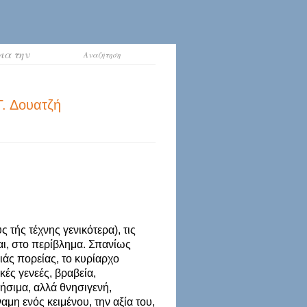
ια την
Γ. Δουατζή
 τής τέχνης γενικότερα), τις
αι, στο περίβλημα. Σπανίως
άς πορείας, το κυρίαρχο
ές γενεές, βραβεία,
ρήσιμα, αλλά θνησιγενή,
η ενός κειμένου, την αξία του,