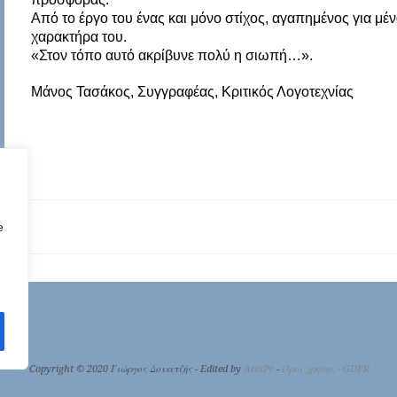
Από το έργο του ένας και μόνο στίχος, αγαπημένος για μέν
χαρακτήρα του.
«Στον τόπο αυτό ακρίβυνε πολύ η σιωπή…».
Μάνος Τασάκος, Συγγραφέας, Κριτικός Λογοτεχνίας
e
Copyright © 2020 Γιώργος Δουατζής - Edited by
ArtsPr
-
Όροι χρήσης - GDPR