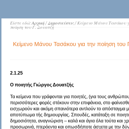
Είστε εδώ:
Αρχική
/
Δημοσιεύσεις
/ Κείμενο Μάνου Τασάκου γ
ποίηση του Γ. Δουατζή
Κείμενο Μάνου Τασάκου για την ποίηση του 
2.1.25
Ο ποιητής Γιώργος Δουατζής
Τα κείμενα που γράφονται για ποιητές, (για τους ανθρώπους
περισσότερες φορές στέκουν στην επιφάνεια, στο φαίνεσθ
εισχωρούν και ακόμη σπανιότερα αντλούν το απόσταγμα μι
αποτύπωμα τής δημιουργίας. Σπουδές, κατάταξη σε ποιητικ
δημοσιότητα, αναγνώριση – καλά και άγια όλα τούτα και χ
προσωρινά, πτερόεντα και οπωσδήποτε άσχετα με την δύναμ