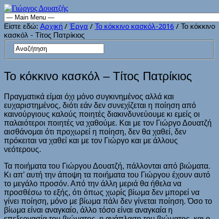
Είστε εδώ:
Αρχική
/
Έργα
/
Το κόκκινο κασκόλ-2016
/ Το κόκκινο
κασκόλ - Τίτος Πατρίκιος
Το κόκκινο κασκόλ – Τίτος Πατρίκιος
Πραγματικά είμαι όχι μόνο συγκινημένος αλλά και
ευχαριστημένος, διότι εάν δεν συνεχίζεται η ποίηση από
καινούργιους καλούς ποιητές διακινδυνεύουμε κι εμείς οι
παλαιότεροι ποιητές να χαθούμε. Και με τον Γιώργο Δουατζή
αισθάνομαι ότι προχωρεί η ποίηση, δεν θα χαθεί, δεν
πρόκειται να χαθεί και με τον Γιώργο και με άλλους
νεότερους.
Τα ποιήματα του Γιώργου Δουατζή, πάλλονται από βιώματα.
Κι απ’ αυτή την άποψη τα ποιήματα του Γιώργου έχουν αυτό
το μεγάλο προσόν. Από την άλλη μεριά θα ήθελα να
προσθέσω το εξής, ότι όπως χωρίς βίωμα δεν μπορεί να
γίνει ποίηση, μόνο με βίωμα πάλι δεν γίνεται ποίηση. Όσο το
βίωμα είναι αναγκαίο, άλλο τόσο είναι αναγκαία η
επεξεργασία του βιώματος, η ανάπλαση του βιώματος, και ο