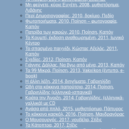
Μη φεύγετε, κύριε Ευχέτη, 2008, μυθιστόρημα,
Λιβάνης
Περί Δημοσιογραφίας, 2010, δοκίμιο, Πεδίο
Φωτοποιήματα, 2010, Ποίηση – φωτογραφία,
Καπόν
Πατρίδα των καιρών, 2010, Ποίηση, Καπόν
Το Κουμπί, έκδοση αναθεωρημένη, 2011, Ιωνικό
Κέντρο
Το σπασμένο παιχνίδι, Κώστας Αξελός, 2011,
Καπόν
Σχεδίες, 2012, Ποίηση, Καπόν
Γιάννης Δάλλας, Να βγω από μένα, 2013, Καπόν
Τα 99 Μικρά, Ποίηση, 2013, Vakxikon (έντυπο, e-
book)
Η άλλη λέξη, 2014, διηγήματα, Γαβριηλίδη
Ωδή στα κόκκινα παπούτσια, 2014, Ποίηση,
Γαβριηλίδης (ελληνικά-ισπανικά)
Κράτα την Άνοιξη, 2014, Γαβριηλίδης, (ελληνικά-
γαλλικά) με CD
Ανάσα από πηλό, 2015, μυθιστόρημα, Πάπυρος
Το κόκκινο κασκόλ, 2016, Ποίηση, Μανδραγόρας
Ο Μουσουργός, 2017, νουβέλα, Στίξις
Τα Κάτοπτρα, 2017, Στίξις