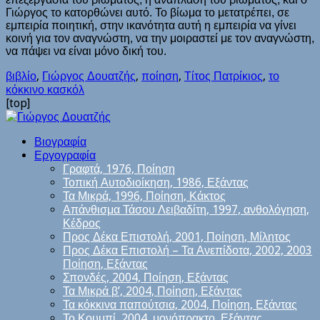
Γιώργος το κατορθώνει αυτό. Το βίωμα το μετατρέπει, σε
εμπειρία ποιητική, στην ικανότητα αυτή η εμπειρία να γίνει
κοινή για τον αναγνώστη, να την μοιραστεί με τον αναγνώστη,
να πάψει να είναι μόνο δική του.
βιβλίο
,
Γιώργος Δουατζής
,
ποίηση
,
Τίτος Πατρίκιος
,
το
κόκκινο κασκόλ
[top]
Βιογραφία
Εργογραφία
Γραφτά, 1976, Ποίηση
Τοπική Αυτοδιοίκηση, 1986, Εξάντας
Τα Μικρά, 1996, Ποίηση, Κάκτος
Απάνθισμα Τάσου Λειβαδίτη, 1997, ανθολόγηση,
Κέδρος
Προς Δέκα Επιστολή, 2001, Ποίηση, Μίλητος
Προς Δέκα Επιστολή – Τα Ανεπίδοτα, 2002, 2003
Ποίηση, Εξάντας
Σπονδές, 2004, Ποίηση, Εξάντας
Τα Μικρά β’, 2004, Ποίηση, Εξάντας
Τα κόκκινα παπούτσια, 2004, Ποίηση, Εξάντας
Το Κουμπί, 2004, μονόπρακτο, Εξάντας