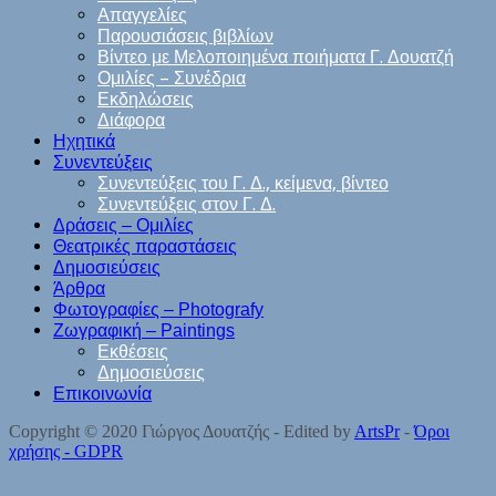
Απαγγελίες
Παρουσιάσεις βιβλίων
Βίντεο με Μελοποιημένα ποιήματα Γ. Δουατζή
Ομιλίες – Συνέδρια
Εκδηλώσεις
Διάφορα
Ηχητικά
Συνεντεύξεις
Συνεντεύξεις του Γ. Δ., κείμενα, βίντεο
Συνεντεύξεις στον Γ. Δ.
Δράσεις – Ομιλίες
Θεατρικές παραστάσεις
Δημοσιεύσεις
Άρθρα
Φωτογραφίες – Photografy
Ζωγραφική – Paintings
Εκθέσεις
Δημοσιεύσεις
Επικοινωνία
Copyright © 2020 Γιώργος Δουατζής - Edited by
ArtsPr
-
Όροι
χρήσης - GDPR