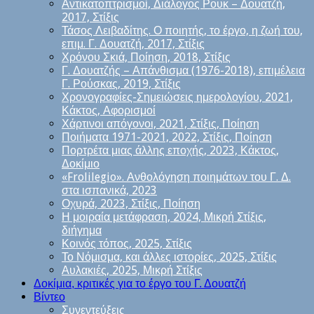
Αντικατοπτρισμοί, Διάλογος Ρουκ – Δουατζή,
2017, Στίξις
Τάσος Λειβαδίτης. Ο ποιητής, το έργο, η ζωή του,
επιμ. Γ. Δουατζή, 2017, Στίξις
Χρόνου Σκιά, Ποίηση, 2018, Στίξις
Γ. Δουατζής – Απάνθισμα (1976-2018), επιμέλεια
Γ. Ρούσκας, 2019, Στίξις
Χρονογραφίες-Σημειώσεις ημερολογίου, 2021,
Κάκτος, Αφορισμοί
Χάρτινοι απόγονοι, 2021, Στίξις, Ποίηση
Ποιήματα 1971-2021, 2022, Στίξις, Ποίηση
Πορτρέτα μιας άλλης εποχής, 2023, Κάκτος,
Δοκίμιο
«Frolilegio». Ανθολόγηση ποιημάτων του Γ. Δ.
στα ισπανικά, 2023
Οχυρά, 2023, Στίξις, Ποίηση
Η μοιραία μετάφραση, 2024, Μικρή Στίξις,
διήγημα
Κοινός τόπος, 2025, Στίξις
Το Νόμισμα, και άλλες ιστορίες, 2025, Στίξις
Αυλακιές, 2025, Μικρή Στίξις
Δοκίμια, κριτικές για το έργο του Γ. Δουατζή
Βίντεο
Συνεντεύξεις