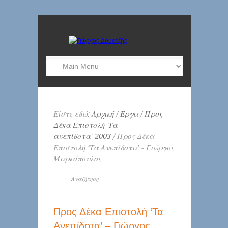
Είστε εδώ:
Αρχική
/
Έργα
/
Προς
Δέκα Επιστολή 'Τα
ανεπίδοτα'-2003
/ Προς Δέκα
Επιστολή ‘Τα Ανεπίδοτα’ - Γιώργος
Μαρκόπουλος
Προς Δέκα Επιστολή ‘Τα
Ανεπίδοτα’ – Γιώργος