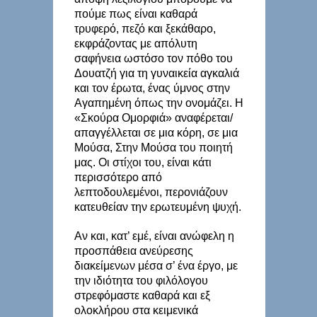
πούμε πως είναι καθαρά
τρυφερό, πεζό και ξεκάθαρο,
εκφράζοντας με απόλυτη
σαφήνεια ωστόσο τον πόθο του
Δουατζή για τη γυναικεία αγκαλιά
και τον έρωτα, ένας ύμνος στην
Αγαπημένη όπως την ονομάζει. Η
«Σκούρα Ομορφιά» αναφέρεται/
απαγγέλλεται σε μια κόρη, σε μια
Μούσα, Στην Μούσα του ποιητή
μας. Οι στίχοι του, είναι κάτι
περισσότερο από
λεπτοδουλεμένοι, περονιάζουν
κατευθείαν την ερωτευμένη ψυχή.
Αν και, κατ’ εμέ, είναι ανώφελη η
προσπάθεια ανεύρεσης
διακείμενων μέσα σ’ ένα έργο, με
την ιδιότητα του φιλόλογου
στρεφόμαστε καθαρά και εξ
ολοκλήρου στα κειμενικά