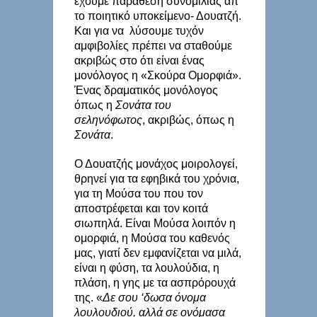
έχουμε παράθεση συνομιλίας απ’
το ποιητικό υποκείμενο- Δουατζή.
Και για να λύσουμε τυχόν
αμφιβολίες πρέπει να σταθούμε
ακριβώς στο ότι είναι ένας
μονόλογος η «Σκούρα Ομορφιά».
Ένας δραματικός μονόλογος
όπως η
Σονάτα του
σεληνόφωτος
, ακριβώς, όπως η
Σονάτα
.
Ο Δουατζής μονάχος μοιρολογεί,
θρηνεί για τα εφηβικά του χρόνια,
για τη Μούσα του που τον
αποστρέφεται και τον κοιτά
σιωπηλά. Είναι Μούσα λοιπόν η
ομορφιά, η Μούσα του καθενός
μας, γιατί δεν εμφανίζεται να μιλά,
είναι η φύση, τα λουλούδια, η
πλάση, η γης με τα ασπρόρουχά
της. «
Δε σου ‘δωσα όνομα
λουλουδιού, αλλά σε ονόμασα