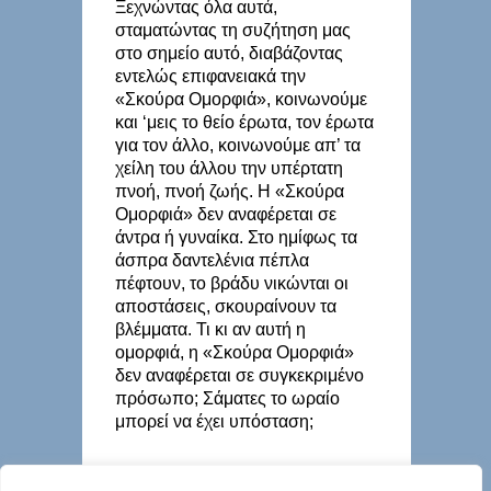
Ξεχνώντας όλα αυτά,
σταματώντας τη συζήτηση μας
στο σημείο αυτό, διαβάζοντας
εντελώς επιφανειακά την
«Σκούρα Ομορφιά», κοινωνούμε
και ‘μεις το θείο έρωτα, τον έρωτα
για τον άλλο, κοινωνούμε απ’ τα
χείλη του άλλου την υπέρτατη
πνοή, πνοή ζωής. Η «Σκούρα
Ομορφιά» δεν αναφέρεται σε
άντρα ή γυναίκα. Στο ημίφως τα
άσπρα δαντελένια πέπλα
πέφτουν, το βράδυ νικώνται οι
αποστάσεις, σκουραίνουν τα
βλέμματα. Τι κι αν αυτή η
ομορφιά, η «Σκούρα Ομορφιά»
δεν αναφέρεται σε συγκεκριμένο
πρόσωπο; Σάματες το ωραίο
μπορεί να έχει υπόσταση;
βιβλίο
,
Γιώργος Γιαννέλης
,