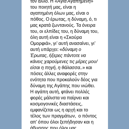
τον άλλο. Η «
Αγία Αγαπημένη
»
του ποιητή μας, είναι η
αγαπημένη όλων μας, είναι ο
πόθος. Ο έρωτας, η δύναμη, ό, τι
μας κρατά ζωντανούς. Τα όνειρα
του, οι ελπίδες του, η δύναμη του,
όλη αυτή είναι η «Σκούρα
Ομορφιά», γι’ αυτή ανασαίνει, γι’
αυτή υπάρχει: «
δύναμη ο
Έρωτας, ήξερες πάντοτε να
κάνεις χαρούμενες τις μέρες μου/
είσαι η πηγή, η θάλασσα..
» και
πόσες άλλες αναφορές στην
ενότητα που προκαλούν δέος για
δύναμη της Αγάπης που νιώθει.
Η αγάπη αυτή, φτάνει πολλές
φορές μάλιστα να παίρνει και
κοσμογονικές διαστάσεις,
εμφανίζεται ως η αρχή και το
τέλος των πραγμάτων, ο πόντος
απ’ όπου όλοι ξεπήδησαν και η
άβυσσος που όλοι μας