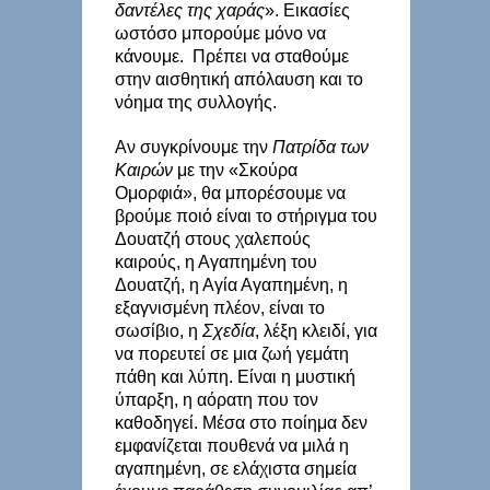
δαντέλες της χαράς
». Εικασίες
ωστόσο μπορούμε μόνο να
κάνουμε. Πρέπει να σταθούμε
στην αισθητική απόλαυση και το
νόημα της συλλογής.
Αν συγκρίνουμε την
Πατρίδα των
Καιρών
με την «Σκούρα
Ομορφιά», θα μπορέσουμε να
βρούμε ποιό είναι το στήριγμα του
Δουατζή στους χαλεπούς
καιρούς, η Αγαπημένη του
Δουατζή, η Αγία Αγαπημένη, η
εξαγνισμένη πλέον, είναι το
σωσίβιο, η
Σχεδία
, λέξη κλειδί, για
να πορευτεί σε μια ζωή γεμάτη
πάθη και λύπη. Είναι η μυστική
ύπαρξη, η αόρατη που τον
καθοδηγεί. Μέσα στο ποίημα δεν
εμφανίζεται πουθενά να μιλά η
αγαπημένη, σε ελάχιστα σημεία