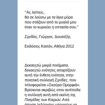
‘‘Ας λείπεις,
θα σε λούσω με τα άγια μύρα
που στάζουν από το μυαλό μου
όταν το κυριεύει η οπτασία σου.’’
Σχεδίες
, Γιώργος Δουατζής
Εκδόσεις Καπόν, Αθήνα 2012
Δεκαοχτώ μικρά ποιήματα,
δεκαοχτώ ενότητες απαρτίζουν
αυτή την ένθετη ενότητα, στην
ποιητική συλλογή
Σχεδίες
, που
τιτλοφορείται «Σκούρα Ομορφιά».
Βρίσκεται ακριβώς στον αντίποδα
η συλλογή αυτή από εκείνη της
Πατρίδας των Καιρών
. Από
άποψη λεξιλογίου μπορούμε να