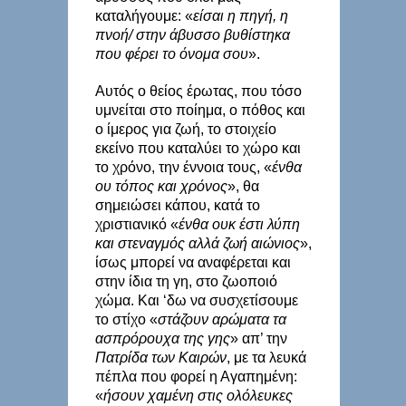
καταλήγουμε: «
είσαι η πηγή, η
πνοή/ στην άβυσσο βυθίστηκα
που φέρει το όνομα σου
».
Αυτός ο θείος έρωτας, που τόσο
υμνείται στο ποίημα, ο πόθος και
ο ίμερος για ζωή, το στοιχείο
εκείνο που καταλύει το χώρο και
το χρόνο, την έννοια τους, «
ένθα
ου τόπος και χρόνος
», θα
σημειώσει κάπου, κατά το
χριστιανικό «
ένθα ουκ έστι λύπη
και στεναγμός αλλά ζωή αιώνιος
»,
ίσως μπορεί να αναφέρεται και
στην ίδια τη γη, στο ζωοποιό
χώμα. Και ‘δω να συσχετίσουμε
το στίχο «
στάζουν αρώματα τα
ασπρόρουχα της γης
» απ’ την
Πατρίδα των Καιρών
, με τα λευκά
πέπλα που φορεί η Αγαπημένη:
«
ήσουν χαμένη στις ολόλευκες