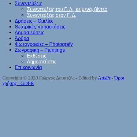
Συνεντεύξεις
Συνεντεύξεις του Γ. Δ., κείμενα, βίντεο
Συνεντεύξεις στον Γ. Δ.
Δράσεις – Ομιλίες
Θεατρικές παραστάσεις
Δημοσιεύσεις
Άρθρα
Φωτογραφίες – Photografy
Ζωγραφική – Paintings
Εκθέσεις
Δημοσιεύσεις
Επικοινωνία
Copyright © 2020 Γιώργος Δουατζής - Edited by
ArtsPr
-
Όροι
χρήσης - GDPR