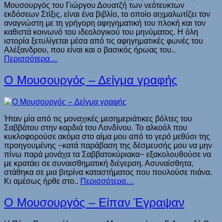
Μουσουργός του Γιώργου Δουατζή των νεότευκτων
εκδόσεων Στίξις, είναι ένα βιβλίο, το οποίο αιχμαλωτίζει τον
αναγνώστη με τη γρήγορη αφηγηματική του πλοκή και τον
καθιστά κοινωνό του ιδεολογικού του μηνύματος. Η όλη
ιστορία ξετυλίγεται μέσα από τις αφηγηματικές φωνές του
Αλέξανδρου, που είναι και ο βασικός ήρωας του..
Περισσότερα…
Ο Μουσουργός – Δείγμα γραφής
Ήταν μία από τις μοναχικές μεσημεριάτικες βόλτες του
Σαββάτου στην καρδιά του Λονδίνου. Το αλκοόλ που
κυκλοφορούσε ακόμα στο αίμα μου από το γερό μεθύσι της
προηγουμένης −κατά παράβαση της δέσμευσής μου να μην
πίνω παρά μονάχα τα Σαββατοκύριακα− εξακολουθούσε να
με κρατάει σε συναισθηματική διέγερση. Ασυναίσθητα,
στάθηκα σε μια βιτρίνα καταστήματος που πουλούσε πιάνα.
Κι αμέσως ήρθε στο..
Περισσότερα…
Ο Μουσουργός – Είπαν Έγραψαν