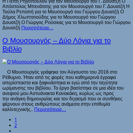
Η Πέπη Ρηγοπούλου για τον Μουσουργό του Γ. Δουατζή Ο
Απόστολος Μπενάτσης για τον Μουσουργό του Γ. Δουατζή Η
Τούλα Ρεπαπή για το Μουσουργό του Γιώργου Δουατζή Ο
Δήμος Χλωπτσιούδης για το Μουσουργό του Γιώργου
Δουατζή Ο Γιώργος Ρούσκας για το Μουσουργό του Γιώργου
Δουατζή
Περισσότερα…
Ο Μουσουργός – Δύο Λόγια για το
Βιβλίο
Ο Μουσουργός γράφηκε τον Αύγουστο του 2016 στο
Ρέθυμνο. Ήταν από τις φορές που καθημερινά έγραφα
απερίσπαστα και ξαφνιάστηκα κι εγώ από την ταχύτητα
ωρίμανσης του βιβλίου. Το έργο βασίστηκε σε μια ιδέα του
ανεψιού μου Αστυάνακτα Κανακάκη, κυρίως ως προς
την ανάγκη δημιουργίας και τον διχασμό που οι συνθήκες
φέρνουν στους ανθρώπους ανάμεσα στην επιθυμία
καλλιτεχνικής..
Περισσότερα…
1
2