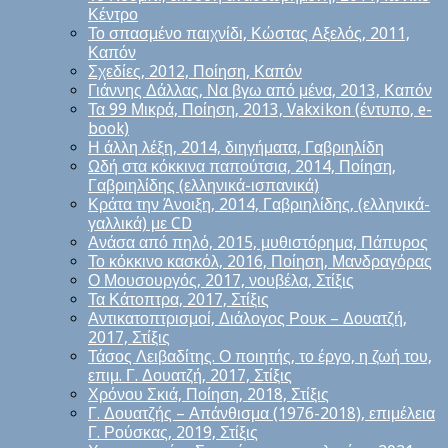
Κέντρο
Το σπασμένο παιχνίδι, Κώστας Αξελός, 2011,
Καπόν
Σχεδίες, 2012, Ποίηση, Καπόν
Γιάννης Δάλλας, Να βγω από μένα, 2013, Καπόν
Τα 99 Μικρά, Ποίηση, 2013, Vakxikon (έντυπο, e-
book)
Η άλλη λέξη, 2014, διηγήματα, Γαβριηλίδη
Ωδή στα κόκκινα παπούτσια, 2014, Ποίηση,
Γαβριηλίδης (ελληνικά-ισπανικά)
Κράτα την Άνοιξη, 2014, Γαβριηλίδης, (ελληνικά-
γαλλικά) με CD
Ανάσα από πηλό, 2015, μυθιστόρημα, Πάπυρος
Το κόκκινο κασκόλ, 2016, Ποίηση, Μανδραγόρας
Ο Μουσουργός, 2017, νουβέλα, Στίξις
Τα Κάτοπτρα, 2017, Στίξις
Αντικατοπτρισμοί, Διάλογος Ρουκ – Δουατζή,
2017, Στίξις
Τάσος Λειβαδίτης. Ο ποιητής, το έργο, η ζωή του,
επιμ. Γ. Δουατζή, 2017, Στίξις
Χρόνου Σκιά, Ποίηση, 2018, Στίξις
Γ. Δουατζής – Απάνθισμα (1976-2018), επιμέλεια
Γ. Ρούσκας, 2019, Στίξις