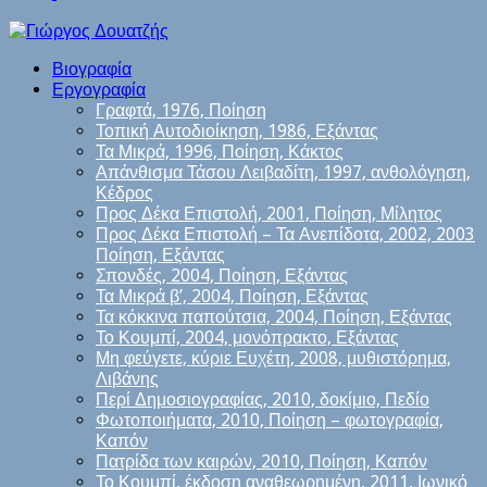
Βιογραφία
Εργογραφία
Γραφτά, 1976, Ποίηση
Τοπική Αυτοδιοίκηση, 1986, Εξάντας
Τα Μικρά, 1996, Ποίηση, Κάκτος
Απάνθισμα Τάσου Λειβαδίτη, 1997, ανθολόγηση,
Κέδρος
Προς Δέκα Επιστολή, 2001, Ποίηση, Μίλητος
Προς Δέκα Επιστολή – Τα Ανεπίδοτα, 2002, 2003
Ποίηση, Εξάντας
Σπονδές, 2004, Ποίηση, Εξάντας
Τα Μικρά β’, 2004, Ποίηση, Εξάντας
Τα κόκκινα παπούτσια, 2004, Ποίηση, Εξάντας
Το Κουμπί, 2004, μονόπρακτο, Εξάντας
Μη φεύγετε, κύριε Ευχέτη, 2008, μυθιστόρημα,
Λιβάνης
Περί Δημοσιογραφίας, 2010, δοκίμιο, Πεδίο
Φωτοποιήματα, 2010, Ποίηση – φωτογραφία,
Καπόν
Πατρίδα των καιρών, 2010, Ποίηση, Καπόν
Το Κουμπί, έκδοση αναθεωρημένη, 2011, Ιωνικό