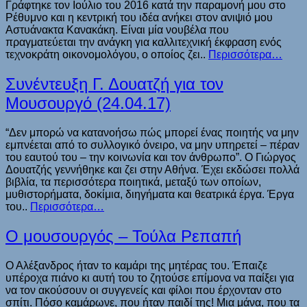
Γράφτηκε τον Ιούλιο του 2016 κατά την παραμονή μου στο
Ρέθυμνο και η κεντρική του ιδέα ανήκει στον ανιψιό μου
Αστυάνακτα Κανακάκη. Είναι μία νουβέλα που
πραγματεύεται την ανάγκη για καλλιτεχνική έκφραση ενός
τεχνοκράτη οικονομολόγου, ο οποίος ζει..
Περισσότερα…
Συνέντευξη Γ. Δουατζή για τον
Μουσουργό (24.04.17)
“Δεν μπορώ να κατανοήσω πώς μπορεί ένας ποιητής να μην
εμπνέεται από το συλλογικό όνειρο, να μην υπηρετεί – πέραν
του εαυτού του – την κοινωνία και τον άνθρωπο”. Ο Γιώργος
Δουατζής γεννήθηκε και ζει στην Αθήνα. Έχει εκδώσει πολλά
βιβλία, τα περισσότερα ποιητικά, μεταξύ των οποίων,
μυθιστορήματα, δοκίμια, διηγήματα και θεατρικά έργα. Έργα
του..
Περισσότερα…
Ο μουσουργός – Τούλα Ρεπαπή
Ο Αλέξανδρος ήταν το καμάρι της μητέρας του. Έπαιζε
υπέροχα πιάνο κι αυτή του το ζητούσε επίμονα να παίξει για
να τον ακούσουν οι συγγενείς και φίλοι που έρχονταν στο
σπίτι. Πόσο καμάρωνε, που ήταν παιδί της! Μια μάνα, που τα