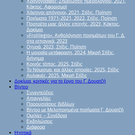
Χρονογραφίες-Σημειώσεις ημερολογίου, 2021,
Κάκτος, Αφορισμοί
Χάρτινοι απόγονοι, 2021, Στίξις, Ποίηση
Ποιήματα 1971-2021, 2022, Στίξις, Ποίηση
Πορτρέτα μιας άλλης εποχής, 2023, Κάκτος,
Δοκίμιο
«Frolilegio». Ανθολόγηση ποιημάτων του Γ. Δ.
στα ισπανικά, 2023
Οχυρά, 2023, Στίξις, Ποίηση
Η μοιραία μετάφραση, 2024, Μικρή Στίξις,
διήγημα
Κοινός τόπος, 2025, Στίξις
Το Νόμισμα, και άλλες ιστορίες, 2025, Στίξις
Αυλακιές, 2025, Μικρή Στίξις
Δοκίμια, κριτικές για το έργο του Γ. Δουατζή
Βίντεο
Συνεντεύξεις
Απαγγελίες
Παρουσιάσεις βιβλίων
Βίντεο με Μελοποιημένα ποιήματα Γ. Δουατζή
Ομιλίες – Συνέδρια
Εκδηλώσεις
Διάφορα
Ηχητικά